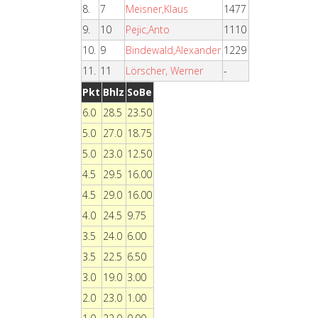
8.
7
Meisner,Klaus
1477
9.
10
Pejic,Anto
1110
10.
9
Bindewald,Alexander
1229
11.
11
Lörscher, Werner
-
Pkt
Bhlz
SoBe
6.0
28.5
23.50
5.0
27.0
18.75
5.0
23.0
12.50
4.5
29.5
16.00
4.5
29.0
16.00
4.0
24.5
9.75
3.5
24.0
6.00
3.5
22.5
6.50
3.0
19.0
3.00
2.0
23.0
1.00