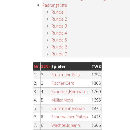
Paarungsliste
Runde 1
Runde 2
Runde 3
Runde 4
Runde 5
Runde 6
Runde 7
Nr.
StNr
Spieler
TWZ
1.
3
Stuhlmann,Felix
1794
2.
2
Fischer,Gerd
1808
3.
4
Scherber,Bernhard
1760
4.
5
Müller,Aloys
1696
5.
1
Stuhlmann,Florian
1875
6.
8
Schumacher,Philipp
1425
7.
6
Wachtel,Johann
1506