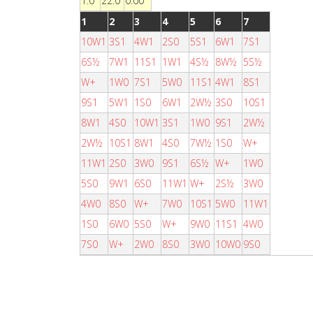
1.0
22.0
0.00
1
2
3
4
5
6
7
10W1
3S1
4W1
2S0
5S1
6W1
7S1
6S½
7W1
11S1
1W1
4S½
8W½
5S½
W+
1W0
7S1
5W0
11S1
4W1
8S1
9S1
5W1
1S0
6W1
2W½
3S0
10S1
8W1
4S0
10W1
3S1
1W0
9S1
2W½
2W½
10S1
8W1
4S0
7W½
1S0
W+
11W1
2S0
3W0
9S1
6S½
W+
1W0
5S0
9W1
6S0
11W1
W+
2S½
3W0
4W0
8S0
W+
7W0
10S1
5W0
11W1
1S0
6W0
5S0
W+
9W0
11S1
4W0
7S0
W+
2W0
8S0
3W0
10W0
9S0