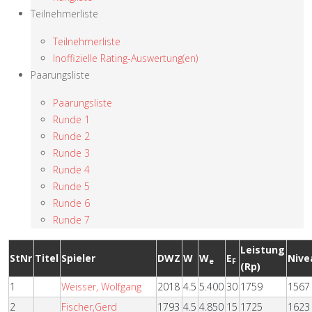
Teilnehmerliste
Teilnehmerliste
Inoffizielle Rating-Auswertung(en)
Paarungsliste
Paarungsliste
Runde 1
Runde 2
Runde 3
Runde 4
Runde 5
Runde 6
Runde 7
Leistung
StNr
Titel
Spieler
DWZ
W
W
E
Nive
e
F
(Rp)
1
Weisser, Wolfgang
2018
4.5
5.400
30
1759
1567
2
Fischer,Gerd
1793
4.5
4.850
15
1725
1623