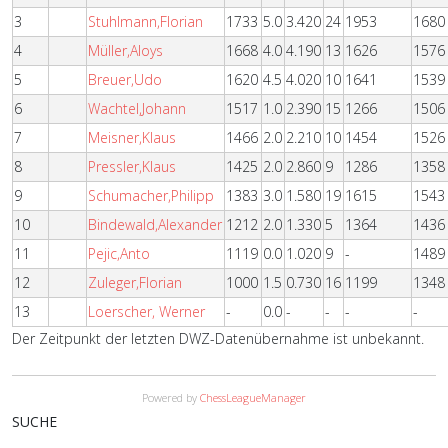
3
Stuhlmann,Florian
1733
5.0
3.420
24
1953
1680
4
Müller,Aloys
1668
4.0
4.190
13
1626
1576
5
Breuer,Udo
1620
4.5
4.020
10
1641
1539
6
Wachtel,Johann
1517
1.0
2.390
15
1266
1506
7
Meisner,Klaus
1466
2.0
2.210
10
1454
1526
8
Pressler,Klaus
1425
2.0
2.860
9
1286
1358
9
Schumacher,Philipp
1383
3.0
1.580
19
1615
1543
10
Bindewald,Alexander
1212
2.0
1.330
5
1364
1436
11
Pejic,Anto
1119
0.0
1.020
9
-
1489
12
Zuleger,Florian
1000
1.5
0.730
16
1199
1348
13
Loerscher, Werner
-
0.0
-
-
-
-
Der Zeitpunkt der letzten DWZ-Datenübernahme ist unbekannt.
Powered by
ChessLeagueManager
SUCHE