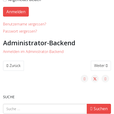
Anmelden
Benutzername vergessen?
Passwort vergessen?
Administrator-Backend
Anmelden im Administrator-Backend
Vorheriger Beitrag: Blitzturnier 2019
Nächster Be
Zurück
Weiter
SUCHE
Suchen
Suchen