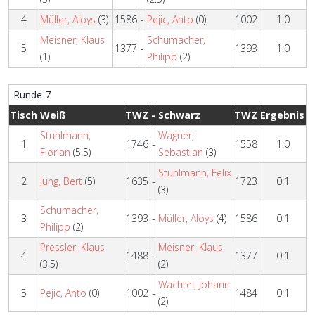
4
Müller, Aloys
(3)
1586
-
Pejic, Anto
(0)
1002
1:0
Meisner, Klaus
Schumacher,
5
1377
-
1393
1:0
(1)
Philipp
(2)
Runde 7
Tisch
Weiß
TWZ
-
Schwarz
TWZ
Ergebnis
Stuhlmann,
Wagner,
1
1746
-
1558
1:0
Florian
(5.5)
Sebastian
(3)
Stuhlmann, Felix
2
Jung, Bert
(5)
1635
-
1723
0:1
(3)
Schumacher,
3
1393
-
Müller, Aloys
(4)
1586
0:1
Philipp
(2)
Pressler, Klaus
Meisner, Klaus
4
1488
-
1377
0:1
(3.5)
(2)
Wachtel, Johann
5
Pejic, Anto
(0)
1002
-
1484
0:1
(2)