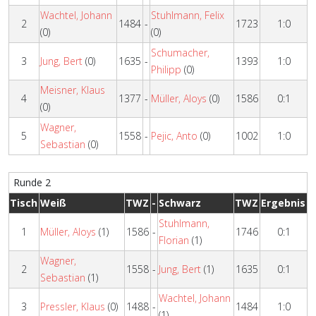
Wachtel, Johann
Stuhlmann, Felix
2
1484
-
1723
1:0
(0)
(0)
Schumacher,
3
Jung, Bert
(0)
1635
-
1393
1:0
Philipp
(0)
Meisner, Klaus
4
1377
-
Müller, Aloys
(0)
1586
0:1
(0)
Wagner,
5
1558
-
Pejic, Anto
(0)
1002
1:0
Sebastian
(0)
Runde 2
Tisch
Weiß
TWZ
-
Schwarz
TWZ
Ergebnis
Stuhlmann,
1
Müller, Aloys
(1)
1586
-
1746
0:1
Florian
(1)
Wagner,
2
1558
-
Jung, Bert
(1)
1635
0:1
Sebastian
(1)
Wachtel, Johann
3
Pressler, Klaus
(0)
1488
-
1484
1:0
(1)