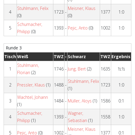
Stuhlmann, Felix
Meisner, Klaus
4
1723
-
1377
1:0
(0)
(0)
Schumacher,
5
1393
-
Pejic, Anto
(0)
1002
1:0
Philipp
(0)
Runde 3
Tisch
Weiß
TWZ
-
Schwarz
TWZ
Ergebnis
Stuhlmann,
1
1746
-
Jung, Bert
(2)
1635
½:½
Florian
(2)
Stuhlmann, Felix
2
Pressler, Klaus
(1)
1488
-
1723
1:0
(1)
Wachtel, Johann
3
1484
-
Müller, Aloys
(1)
1586
0:1
(1)
Schumacher,
Wagner,
4
1393
-
1558
1:0
Philipp
(1)
Sebastian
(1)
Meisner, Klaus
5
Pejic, Anto
(0)
1002
-
1377
0:1