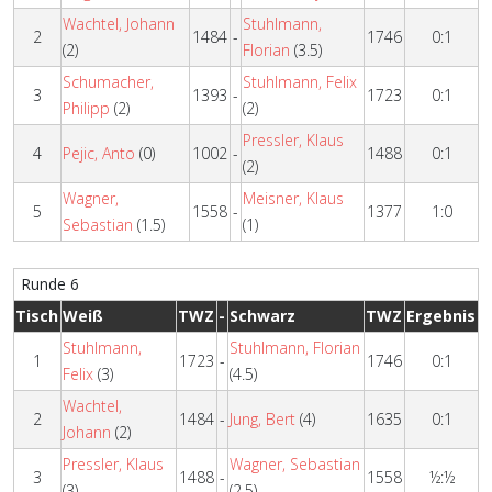
Wachtel, Johann
Stuhlmann,
2
1484
-
1746
0:1
(2)
Florian
(3.5)
Schumacher,
Stuhlmann, Felix
3
1393
-
1723
0:1
Philipp
(2)
(2)
Pressler, Klaus
4
Pejic, Anto
(0)
1002
-
1488
0:1
(2)
Wagner,
Meisner, Klaus
5
1558
-
1377
1:0
Sebastian
(1.5)
(1)
Runde 6
Tisch
Weiß
TWZ
-
Schwarz
TWZ
Ergebnis
Stuhlmann,
Stuhlmann, Florian
1
1723
-
1746
0:1
Felix
(3)
(4.5)
Wachtel,
2
1484
-
Jung, Bert
(4)
1635
0:1
Johann
(2)
Pressler, Klaus
Wagner, Sebastian
3
1488
-
1558
½:½
(3)
(2.5)