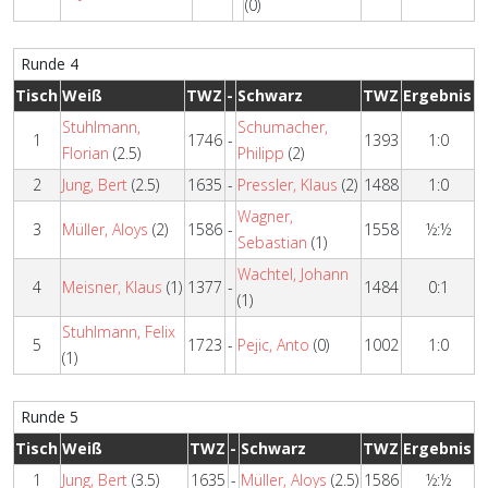
(0)
Runde 4
Tisch
Weiß
TWZ
-
Schwarz
TWZ
Ergebnis
Stuhlmann,
Schumacher,
1
1746
-
1393
1:0
Florian
(2.5)
Philipp
(2)
2
Jung, Bert
(2.5)
1635
-
Pressler, Klaus
(2)
1488
1:0
Wagner,
3
Müller, Aloys
(2)
1586
-
1558
½:½
Sebastian
(1)
Wachtel, Johann
4
Meisner, Klaus
(1)
1377
-
1484
0:1
(1)
Stuhlmann, Felix
5
1723
-
Pejic, Anto
(0)
1002
1:0
(1)
Runde 5
Tisch
Weiß
TWZ
-
Schwarz
TWZ
Ergebnis
1
Jung, Bert
(3.5)
1635
-
Müller, Aloys
(2.5)
1586
½:½