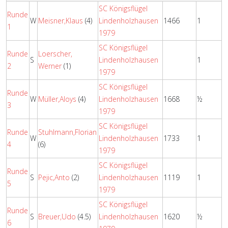
SC Königsflügel
Runde
W
Meisner,Klaus
(4)
Lindenholzhausen
1466
1
1
1979
SC Königsflügel
Runde
Loerscher,
S
Lindenholzhausen
1
2
Werner
(1)
1979
SC Königsflügel
Runde
W
Müller,Aloys
(4)
Lindenholzhausen
1668
½
3
1979
SC Königsflügel
Runde
Stuhlmann,Florian
W
Lindenholzhausen
1733
1
4
(6)
1979
SC Königsflügel
Runde
S
Pejic,Anto
(2)
Lindenholzhausen
1119
1
5
1979
SC Königsflügel
Runde
S
Breuer,Udo
(4.5)
Lindenholzhausen
1620
½
6