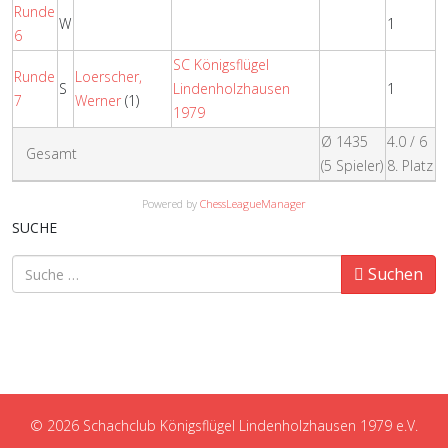
Runde
W
1
6
SC Königsflügel
Runde
Loerscher,
S
Lindenholzhausen
1
7
Werner
(1)
1979
Ø 1435
4.0 / 6
Gesamt
(5 Spieler)
8. Platz
Powered by
ChessLeagueManager
SUCHE
Suchen
Suchen
© 2026 Schachclub Königsflügel Lindenholzhausen 1979 e.V.