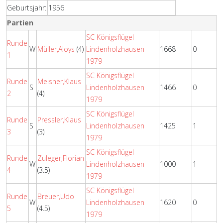
Geburtsjahr:
1956
Partien
SC Königsflügel
Runde
W
Müller,Aloys
(4)
Lindenholzhausen
1668
0
1
1979
SC Königsflügel
Runde
Meisner,Klaus
S
Lindenholzhausen
1466
0
2
(4)
1979
SC Königsflügel
Runde
Pressler,Klaus
S
Lindenholzhausen
1425
1
3
(3)
1979
SC Königsflügel
Runde
Zuleger,Florian
W
Lindenholzhausen
1000
1
4
(3.5)
1979
SC Königsflügel
Runde
Breuer,Udo
W
Lindenholzhausen
1620
0
5
(4.5)
1979