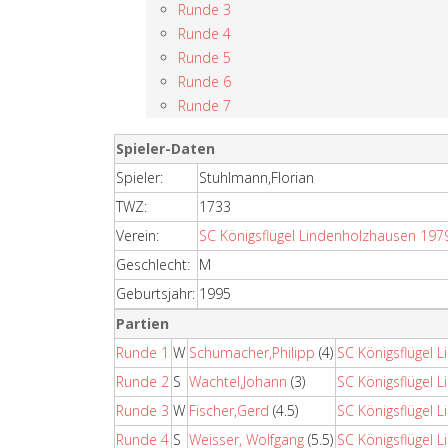
Runde 3
Runde 4
Runde 5
Runde 6
Runde 7
Spieler-Daten
Spieler:
Stuhlmann,Florian
TWZ:
1733
Verein:
SC Königsflügel Lindenholzhausen 197
Geschlecht:
M
Geburtsjahr:
1995
Partien
Runde 1
W
Schumacher,Philipp
(4)
SC Königsflügel 
Runde 2
S
Wachtel,Johann
(3)
SC Königsflügel 
Runde 3
W
Fischer,Gerd
(4.5)
SC Königsflügel 
Runde 4
S
Weisser, Wolfgang
(5.5)
SC Königsflügel 