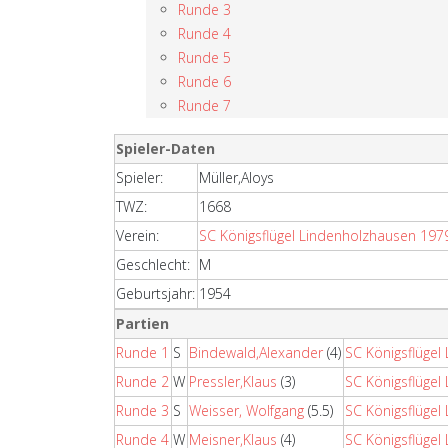
Runde 3
Runde 4
Runde 5
Runde 6
Runde 7
Spieler-Daten
Spieler:
Müller,Aloys
TWZ:
1668
Verein:
SC Königsflügel Lindenholzhausen 197
Geschlecht:
M
Geburtsjahr:
1954
Partien
Runde 1
S
Bindewald,Alexander
(4)
SC Königsflügel
Runde 2
W
Pressler,Klaus
(3)
SC Königsflügel
Runde 3
S
Weisser, Wolfgang
(5.5)
SC Königsflügel
Runde 4
W
Meisner,Klaus
(4)
SC Königsflügel