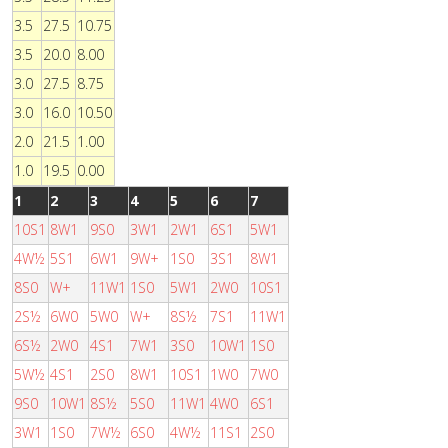
3.5
27.5
10.75
3.5
20.0
8.00
3.0
27.5
8.75
3.0
16.0
10.50
2.0
21.5
1.00
1.0
19.5
0.00
1
2
3
4
5
6
7
10S1
8W1
9S0
3W1
2W1
6S1
5W1
4W½
5S1
6W1
9W+
1S0
3S1
8W1
8S0
W+
11W1
1S0
5W1
2W0
10S1
2S½
6W0
5W0
W+
8S½
7S1
11W1
6S½
2W0
4S1
7W1
3S0
10W1
1S0
5W½
4S1
2S0
8W1
10S1
1W0
7W0
9S0
10W1
8S½
5S0
11W1
4W0
6S1
3W1
1S0
7W½
6S0
4W½
11S1
2S0