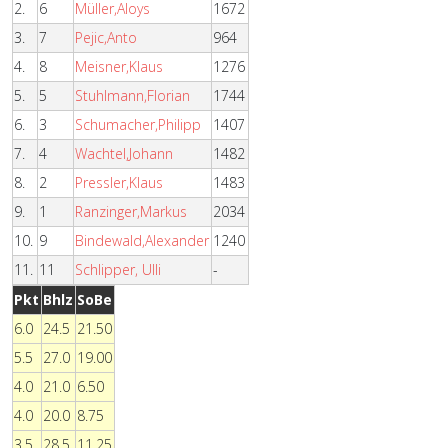
2.
6
Müller,Aloys
1672
3.
7
Pejic,Anto
964
4.
8
Meisner,Klaus
1276
5.
5
Stuhlmann,Florian
1744
6.
3
Schumacher,Philipp
1407
7.
4
Wachtel,Johann
1482
8.
2
Pressler,Klaus
1483
9.
1
Ranzinger,Markus
2034
10.
9
Bindewald,Alexander
1240
11.
11
Schlipper, Ulli
-
Pkt
Bhlz
SoBe
6.0
24.5
21.50
5.5
27.0
19.00
4.0
21.0
6.50
4.0
20.0
8.75
3.5
28.5
11.25