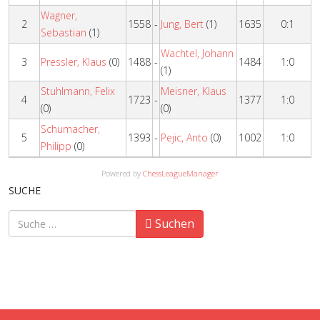
Wagner,
2
1558
-
Jung, Bert
(1)
1635
0:1
Sebastian
(1)
Wachtel, Johann
3
Pressler, Klaus
(0)
1488
-
1484
1:0
(1)
Stuhlmann, Felix
Meisner, Klaus
4
1723
-
1377
1:0
(0)
(0)
Schumacher,
5
1393
-
Pejic, Anto
(0)
1002
1:0
Philipp
(0)
Powered by
ChessLeagueManager
SUCHE
Suchen
Suchen