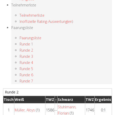
Teilnehmerliste
Teilnehmerliste
Inoffizielle Rating-Auswertung(en)
Paarungsliste
Paarungsliste
Runde 1
Runde 2
Runde 3
Runde 4
Runde 5
Runde 6
Runde 7
Runde 2
Tisch
Weiß
TWZ
-
Schwarz
TWZ
Ergebnis
Stuhlmann,
1
Müller, Aloys
(1)
1586
-
1746
0:1
Florian
(1)