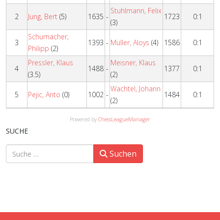
Stuhlmann, Felix
2
Jung, Bert
(5)
1635
-
1723
0:1
(3)
Schumacher,
3
1393
-
Müller, Aloys
(4)
1586
0:1
Philipp
(2)
Pressler, Klaus
Meisner, Klaus
4
1488
-
1377
0:1
(3.5)
(2)
Wachtel, Johann
5
Pejic, Anto
(0)
1002
-
1484
0:1
(2)
Powered by
ChessLeagueManager
SUCHE
Suchen
Suchen