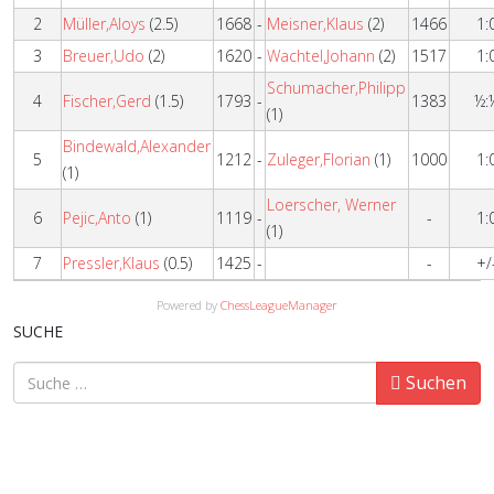
2
Müller,Aloys
(2.5)
1668
-
Meisner,Klaus
(2)
1466
1:
3
Breuer,Udo
(2)
1620
-
Wachtel,Johann
(2)
1517
1:
Schumacher,Philipp
4
Fischer,Gerd
(1.5)
1793
-
1383
½:
(1)
Bindewald,Alexander
5
1212
-
Zuleger,Florian
(1)
1000
1:
(1)
Loerscher, Werner
6
Pejic,Anto
(1)
1119
-
-
1:
(1)
7
Pressler,Klaus
(0.5)
1425
-
-
+/
Powered by
ChessLeagueManager
SUCHE
Suchen
Suchen