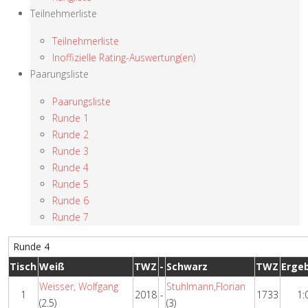
Teilnehmerliste
Teilnehmerliste
Inoffizielle Rating-Auswertung(en)
Paarungsliste
Paarungsliste
Runde 1
Runde 2
Runde 3
Runde 4
Runde 5
Runde 6
Runde 7
Runde 4
Tisch
Weiß
TWZ
-
Schwarz
TWZ
Erge
Weisser, Wolfgang
Stuhlmann,Florian
1
2018
-
1733
1:
(2.5)
(3)