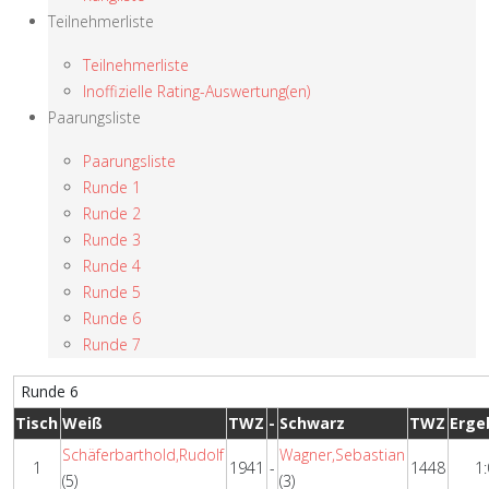
Teilnehmerliste
Teilnehmerliste
Inoffizielle Rating-Auswertung(en)
Paarungsliste
Paarungsliste
Runde 1
Runde 2
Runde 3
Runde 4
Runde 5
Runde 6
Runde 7
Runde 6
Tisch
Weiß
TWZ
-
Schwarz
TWZ
Erge
Schäferbarthold,Rudolf
Wagner,Sebastian
1
1941
-
1448
1:
(5)
(3)