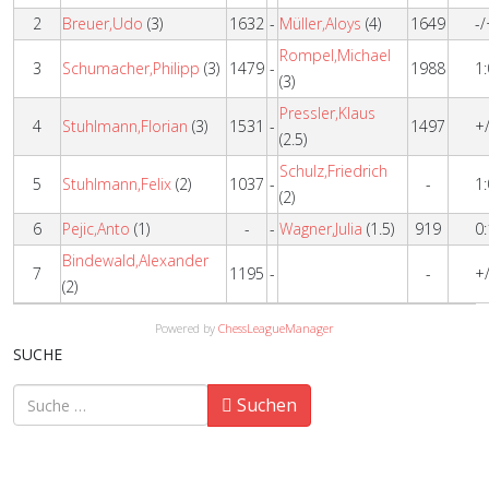
2
Breuer,Udo
(3)
1632
-
Müller,Aloys
(4)
1649
-/
Rompel,Michael
3
Schumacher,Philipp
(3)
1479
-
1988
1:
(3)
Pressler,Klaus
4
Stuhlmann,Florian
(3)
1531
-
1497
+/
(2.5)
Schulz,Friedrich
5
Stuhlmann,Felix
(2)
1037
-
-
1:
(2)
6
Pejic,Anto
(1)
-
-
Wagner,Julia
(1.5)
919
0:
Bindewald,Alexander
7
1195
-
-
+/
(2)
Powered by
ChessLeagueManager
SUCHE
Suchen
Suchen