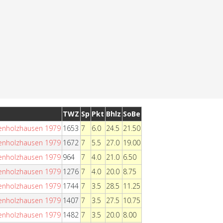
TWZ
Sp
Pkt
Bhlz
SoBe
denholzhausen 1979
1653
7
6.0
24.5
21.50
denholzhausen 1979
1672
7
5.5
27.0
19.00
denholzhausen 1979
964
7
4.0
21.0
6.50
denholzhausen 1979
1276
7
4.0
20.0
8.75
denholzhausen 1979
1744
7
3.5
28.5
11.25
denholzhausen 1979
1407
7
3.5
27.5
10.75
denholzhausen 1979
1482
7
3.5
20.0
8.00