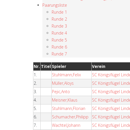
Paarungsliste
Runde 1
Runde 2
Runde 3
Runde 4
Runde 5
Runde 6
Runde 7
Nr.
Titel
Spieler
Verein
1.
Stuhlmann,Felix
SC Königsflügel Lin
2.
Müller,Aloys
SC Königsflügel Lin
3.
Pejic,Anto
SC Königsflügel Lin
4.
Meisner,Klaus
SC Königsflügel Lin
5.
Stuhlmann,Florian
SC Königsflügel Lin
6.
Schumacher,Philipp
SC Königsflügel Lin
7.
Wachtel,Johann
SC Königsflügel Lin