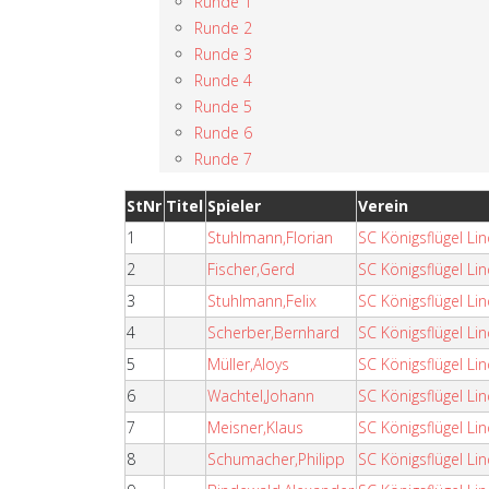
Runde 1
Runde 2
Runde 3
Runde 4
Runde 5
Runde 6
Runde 7
StNr
Titel
Spieler
Verein
1
Stuhlmann,Florian
SC Königsflügel L
2
Fischer,Gerd
SC Königsflügel L
3
Stuhlmann,Felix
SC Königsflügel L
4
Scherber,Bernhard
SC Königsflügel L
5
Müller,Aloys
SC Königsflügel L
6
Wachtel,Johann
SC Königsflügel L
7
Meisner,Klaus
SC Königsflügel L
8
Schumacher,Philipp
SC Königsflügel L