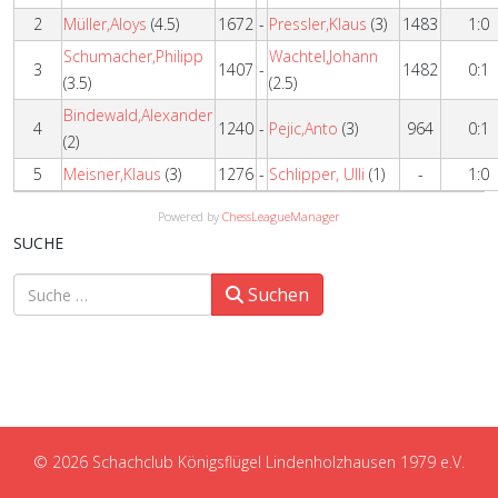
2
Müller,Aloys
(4.5)
1672
-
Pressler,Klaus
(3)
1483
1:0
Schumacher,Philipp
Wachtel,Johann
3
1407
-
1482
0:1
(3.5)
(2.5)
Bindewald,Alexander
4
1240
-
Pejic,Anto
(3)
964
0:1
(2)
5
Meisner,Klaus
(3)
1276
-
Schlipper, Ulli
(1)
-
1:0
Powered by
ChessLeagueManager
SUCHE
Suchen
Suchen
© 2026 Schachclub Königsflügel Lindenholzhausen 1979 e.V.