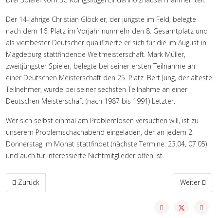
Der 14-jährige Christian Glöckler, der jüngste im Feld, belegte
nach dem 16. Platz im Vorjahr nunmehr den 8. Gesamtplatz und
als viertbester Deutscher qualifizierte er sich für die im August in
Magdeburg stattfindende Weltmeisterschaft. Mark Müller,
zweitjüngster Spieler, belegte bei seiner ersten Teilnahme an
einer Deutschen Meisterschaft den 25. Platz. Bert Jung, der älteste
Teilnehmer, wurde bei seiner sechsten Teilnahme an einer
Deutschen Meisterschaft (nach 1987 bis 1991) Letzter.
Wer sich selbst einmal am Problemlösen versuchen will, ist zu
unserem Problemschachabend eingeladen, der an jedem 2.
Donnerstag im Monat stattfindet (nächste Termine: 23.04, 07.05)
und auch für interessierte Nichtmitglieder offen ist.
Vorheriger Beitrag: Gemischtes Ergebnis im Bezirkspokal
Nächster Bei
Zurück
Weiter