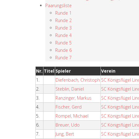
Paarungsliste
Runde 1
Runde 2
Runde 3
Runde 4
Runde 5
Runde 6
Runde 7
Nr.
Titel
Spieler
Verein
1.
Diefenbach, Christoph
SC Königsflügel L
2.
Steblin, Daniel
SC Königsflügel L
3.
Ranzinger, Markus
SC Königsflügel L
4.
Fischer, Gerd
SC Königsflügel L
5.
Rompel, Michael
SC Königsflügel L
6.
Breuer, Udo
SC Königsflügel L
7.
Jung, Bert
SC Königsflügel L