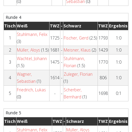
(0)
Sebastian
(0)
Runde 4
Tisch
Weiß
TWZ
-
Schwarz
TWZ
Ergebnis
Stuhlmann, Felix
1
1725
-
Fischer, Gerd
(2.5)
1793
1:0
(3)
2
Müller, Aloys
(1.5)
1681
-
Meisner, Klaus
(2)
1429
1:0
Wachtel, Johann
Stuhlmann,
3
1475
-
1770
1:0
(1.5)
Florian
(1.5)
Wagner,
Zuleger, Florian
4
1614
-
806
1:0
Sebastian
(1)
(1)
Friedrich, Lukas
Scherber,
5
-
-
1698
0:1
(0)
Bernhard
(1)
Runde 5
Tisch
Weiß
TWZ
-
Schwarz
TWZ
Ergebnis
Stuhlmann, Felix
Müller, Aloys