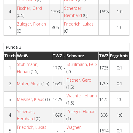
Fischer, Gerd
Scherber,
4
1793
-
1698
1:0
(0.5)
Bernhard
(0)
Zuleger, Florian
Friedrich, Lukas
5
806
-
-
1:0
(0)
(0)
Runde 3
Tisch
Weiß
TWZ
-
Schwarz
TWZ
Ergebnis
Stuhlmann,
Stuhlmann, Felix
1
1770
-
1725
0:1
Florian
(1.5)
(2)
Fischer, Gerd
2
Müller, Aloys
(1.5)
1681
-
1793
0:1
(1.5)
Wachtel, Johann
3
Meisner, Klaus
(1)
1429
-
1475
1:0
(1.5)
Scherber,
Zuleger, Florian
4
1698
-
806
1:0
Bernhard
(0)
(1)
Friedrich, Lukas
Wagner,
5
-
-
1614
0:1