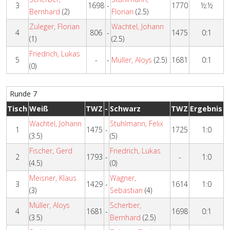
3
1698
-
1770
½:½
Bernhard
(2)
Florian
(2.5)
Zuleger, Florian
Wachtel, Johann
4
806
-
1475
0:1
(1)
(2.5)
Friedrich, Lukas
5
-
-
Müller, Aloys
(2.5)
1681
0:1
(0)
Runde 7
Tisch
Weiß
TWZ
-
Schwarz
TWZ
Ergebnis
Wachtel, Johann
Stuhlmann, Felix
1
1475
-
1725
1:0
(3.5)
(5)
Fischer, Gerd
Friedrich, Lukas
2
1793
-
-
1:0
(4.5)
(0)
Meisner, Klaus
Wagner,
3
1429
-
1614
1:0
(3)
Sebastian
(4)
Müller, Aloys
Scherber,
4
1681
-
1698
0:1
(3.5)
Bernhard
(2.5)