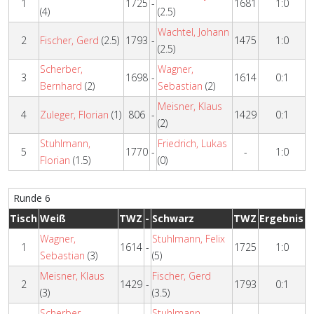
1
1725
-
1681
1:0
(4)
(2.5)
Wachtel, Johann
2
Fischer, Gerd
(2.5)
1793
-
1475
1:0
(2.5)
Scherber,
Wagner,
3
1698
-
1614
0:1
Bernhard
(2)
Sebastian
(2)
Meisner, Klaus
4
Zuleger, Florian
(1)
806
-
1429
0:1
(2)
Stuhlmann,
Friedrich, Lukas
5
1770
-
-
1:0
Florian
(1.5)
(0)
Runde 6
Tisch
Weiß
TWZ
-
Schwarz
TWZ
Ergebnis
Wagner,
Stuhlmann, Felix
1
1614
-
1725
1:0
Sebastian
(3)
(5)
Meisner, Klaus
Fischer, Gerd
2
1429
-
1793
0:1
(3)
(3.5)
Scherber,
Stuhlmann,